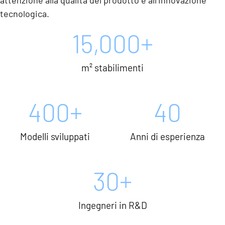
attenzione alla qualità del prodotto e all’innovazione
tecnologica.
15,000
+
m² stabilimenti
400
+
40
Modelli sviluppati
Anni di esperienza
30
+
Ingegneri in R&D