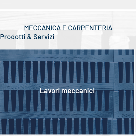
MECCANICA E CARPENTERIA
Prodotti & Servizi
Mechanical works 4
Lavori meccanici