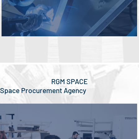
RGM SPACE
Space Procurement Agency
Parts engineering