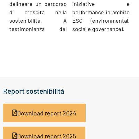
delineare un percorso
iniziative e
di crescita nella
performance in ambito
sostenibilità. A
ESG (environmental,
testimonianza del
social e governance).
Report sostenibilità
Download report 2024
Download report 2025