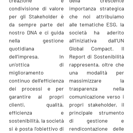
creazione e
della crescente
condivisione di valore
importanza strategica
per gli Stakeholder è
che noi attribuiamo
da sempre parte del
alle tematiche ESG, la
nostro DNA e ci guida
società ha aderito
nella gestione
all’iniziativa dall’UN
quotidiana
Global Compact. Il
dell’impresa. In
Report di Sostenibilità
un’ottica di
rappresenta, oltre che
miglioramento
una modalità per
continuo dell’efficienza
massimizzare la
dei processi e per
trasparenza nella
garantire ai propri
comunicazione ver­so i
clienti, qualità,
propri stakeholder, il
efficienza e
principale strumento
sostenibilità, la società
di gestione e
si è posta l’obiettivo di
rendicontazione delle