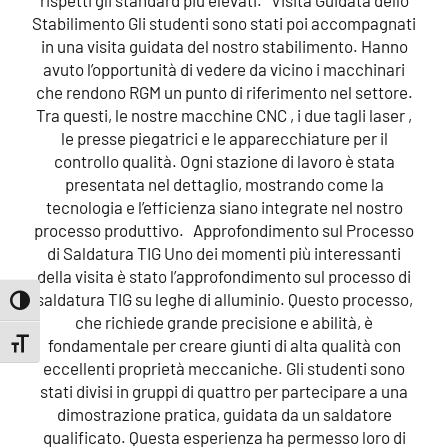
rispetti gli standard più elevati. Visita Guidata dello
Stabilimento Gli studenti sono stati poi accompagnati
in una visita guidata del nostro stabilimento. Hanno
avuto l’opportunità di vedere da vicino i macchinari
che rendono RGM un punto di riferimento nel settore.
Tra questi, le nostre macchine CNC , i due tagli laser ,
le presse piegatrici e le apparecchiature per il
controllo qualità. Ogni stazione di lavoro è stata
presentata nel dettaglio, mostrando come la
tecnologia e l’efficienza siano integrate nel nostro
processo produttivo. Approfondimento sul Processo
di Saldatura TIG Uno dei momenti più interessanti
della visita è stato l’approfondimento sul processo di
saldatura TIG su leghe di alluminio. Questo processo,
Attiva/disattiva alto contrasto
che richiede grande precisione e abilità, è
fondamentale per creare giunti di alta qualità con
Attiva/disattiva dimensione testo
eccellenti proprietà meccaniche. Gli studenti sono
stati divisi in gruppi di quattro per partecipare a una
dimostrazione pratica, guidata da un saldatore
qualificato. Questa esperienza ha permesso loro di