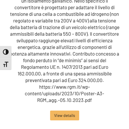
un isolamento galvanico. Nello specifico il
convertitore è progettato per adattare il livello di
tensione di una cella a combustibile ad idrogeno (non
regolato e variabile tra 200V a 400V) alla tensione
della batteria di trazione di un veicolo elettrico (range
ammissibili della batteria 550 – 800V). Il convertitore
sviluppato raggiunge elevati livelli di efficienza
energetica, grazie all’utilizzo di componenti di
potenza altamente innovativi. Contributo concesso a
Attiva/disattiva alto contrasto
fondo perduto in “de minimis” ai sensi del
Attiva/disattiva dimensione testo
Regolamento UE n. 1407/2013 pari ad Euro
162.000,00, a fronte di una spesa ammissibile
preventivata pari ad Euro 324.000,00.
https://www.rgm.it/wp-
content/uploads/2023/10/Poster-A3-
RGM_agg.-05.10.2023.pdf
View details